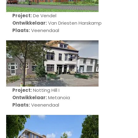
n
Project:
De Vendel
N
Ontwikkelaar:
Van Driesten Harskamp
i
Plaats:
Veenendaal
e
u
w
b
o
u
w
Project:
Notting Hill I
W
Ontwikkelaar:
Metanoia
a
Plaats:
Veenendaal
t
d
o
e