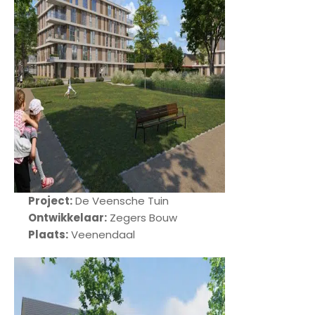
n
w
i
j
O
v
e
r
o
n
s
Project:
De Veensche Tuin
Ontwikkelaar:
Zegers Bouw
C
Plaats:
Veenendaal
o
n
t
a
c