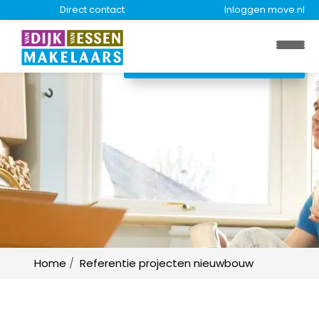
Direct contact
Inloggen move.nl
Gratis waardebepaling
Nu aanvragen
Home
Referentie projecten nieuwbouw