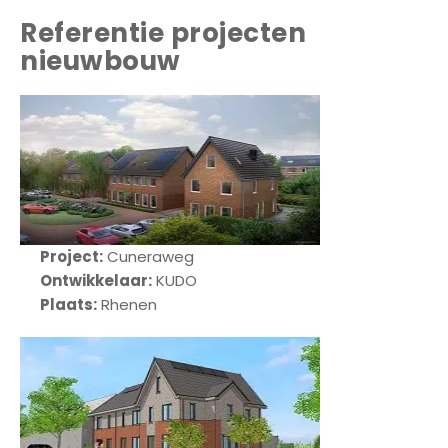
Referentie projecten
nieuwbouw
H
o
m
e
Project:
Cuneraweg
Ontwikkelaar:
KUDO
W
Plaats:
Rhenen
o
n
i
n
g
e