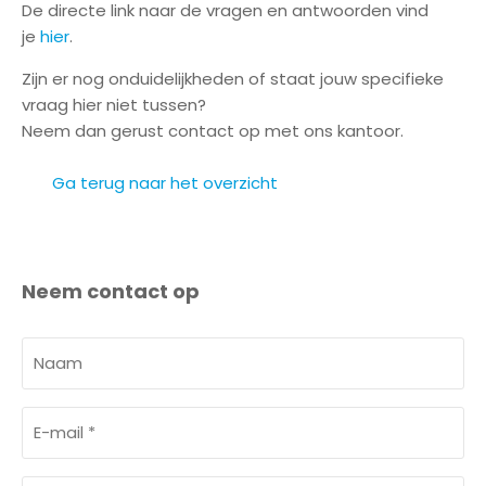
De directe link naar de vragen en antwoorden vind
n
je
hier
.
w
i
Zijn er nog onduidelijkheden of staat jouw specifieke
j
vraag hier niet tussen?
Neem dan gerust contact op met ons kantoor.
O
v
Ga terug naar het overzicht
e
r
o
n
Neem contact op
s
N
C
a
o
a
n
E
m
t
-
a
m
c