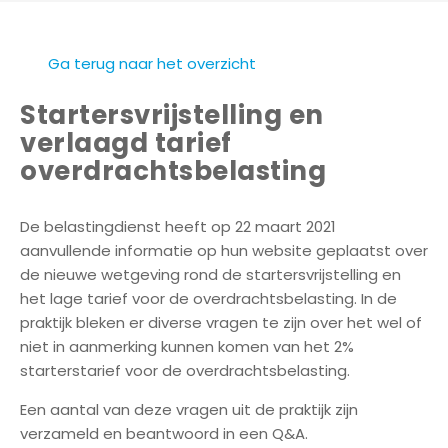
n
Ga terug naar het overzicht
N
i
Startersvrijstelling en
e
verlaagd tarief
u
overdrachtsbelasting
w
b
o
De belastingdienst heeft op 22 maart 2021
u
aanvullende informatie op hun website geplaatst over
w
de nieuwe wetgeving rond de startersvrijstelling en
het lage tarief voor de overdrachtsbelasting. In de
W
praktijk bleken er diverse vragen te zijn over het wel of
a
niet in aanmerking kunnen komen van het 2%
t
starterstarief voor de overdrachtsbelasting.
d
Een aantal van deze vragen uit de praktijk zijn
o
verzameld en beantwoord in een Q&A.
e